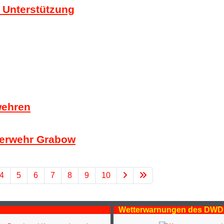
 Unterstützung
wehren
uerwehr Grabow
4
5
6
7
8
9
10
Wetterwarnungen des DWD