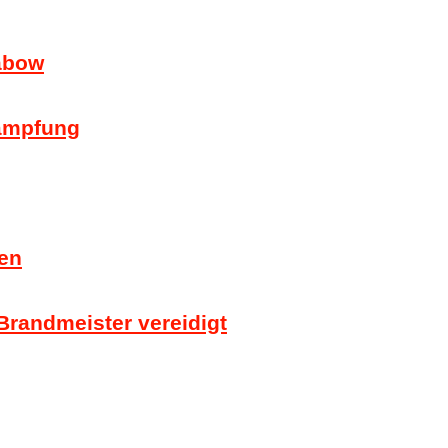
rabow
kämpfung
ben
Brandmeister vereidigt