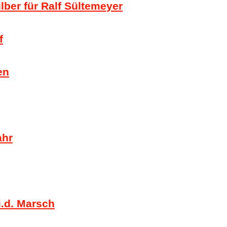
ber für Ralf Sültemeyer
f
en
ahr
i.d. Marsch