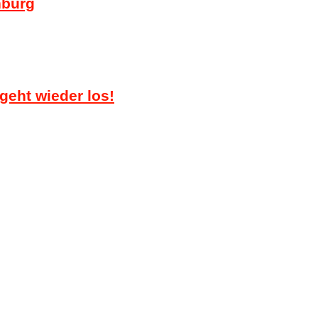
nburg
eht wieder los!