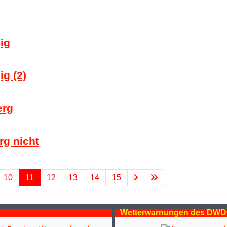
ig
ig (2)
erg
g nicht
10
11
12
13
14
15
Wetterwarnungen des DWD