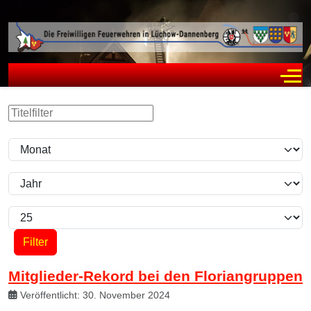
Off
Filter
Titelfilter
Monat
Jahr
Anzeige #
Filter
Mitglieder-Rekord bei den Floriangruppen
Veröffentlicht: 30. November 2024