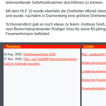
lebensrettende Sofortmaßnahmen durchführen zu können.
Mit dem HLF 10 wurde ebenfalls die Drehleiter offiziell übe
und wurde, nachdem in Dannenberg eine größere Drehleiter s
Schlussendlich gab es noch etwas zu feiern. Andreas Groß, 
vom Bereichsbrandmeister Rüdiger Voss für seine 60-jährig
Feuerwehrmann befördert.
Termine
Links
29 Aug. 2026
;
Kreisfeuerwehrtag 2026
Nds. Landesamt f
27 Nov. 2026
;
Orts- und GemBM-Dienstversammlung
Niedersächsische
Ganzen Kalender ansehen
Landesfeuerwehr
Deutscher Feuer
Feuerwehrrabatte