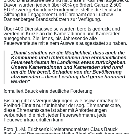
5.000 Dienstausweise sind mit diesem Rahmen abgedeckt.
Davon wurden jedoch über 80% gefördert. Ganze 2.500
EUR zweckgebundene Fördermittel stellte die Deutsche
Stiftung für Engagement und Ehrenamt den Lüchow-
Dannenberger Brandschützern zur Verfügung.
Über 400 Dienstausweise wurden bereits gedruckt und
werden in Kürze an die Kameradinnen und Kameraden
ausgegeben. Ziel ist es, bis Jahresende alle
Feuerwehrleute mit einem Ausweis ausgestattet zu haben.
„Damit schaffen wir die Möglichkeit, dass auch die
Kommunen und Unternehmen den ehrenamtlichen
Feuerwehrleuten im Landkreis etwas zurückgeben.
Unsere Kameradinnen und Kameraden sind rund
um die Uhr bereit, Schaden von der Bevölkerung
abzuwenden – diese Leistung darf gerne honoriert
werden“
formuliert Bauck eine deutliche Forderung.
Bislang gibt es Vergünstigungen, wie bspw. ermäßigter
Freibad-Eintritt nur für Inhaber der sog. Ehrenamtskarte,
diese Ehrenamtskarte ist aber mit Anforderungen
verbunden, die nicht jeder Feuerwehrmann, jede
Feuerwehrfrau erfüllen kann.
Foto (L.-M. Erichsen): Kreisbrandmeister Claus Bauck