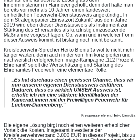
Innenministerium in Hannover gehofft, denn dort hatte man
bereits vor mehr als 10 Jahren einen landesweit
einheitlichen Feuerwehr-Dienstausweis angekündigt. In
dem Strategiepapier „Einsatzort Zukunft“ aus dem Jahre
2019 wird eben dieser Dienstausweis als Instrument zur
Stärkung des Ehrenamtes als kurzfristig umzusetzende
Maßnahme vorgeschlagen. Ob, wann und in welcher Form
dieser Ausweis kommt, ist bislang noch nicht bekannt.
Kreisfeuerwehr-Sprecher Heiko Bieniußa wollte nicht mehr
länger warten, denn auch in der von ihm konzipierten und
nachweislich erfolgreichen Image-Kampagne „112 Prozent
Ehrenamt“ spielt die Wertschätzung und Stärkung des
Ehrenamtes Feuerwehr eine elementare Rolle.
„Es hat durchaus einen gewissen Charme, dass wir
nun unseren eigenen Dienstausweis einführen.
Dadurch, dass es wirklich UNSER Ausweis ist,
erhoffe ich mir eine stärkere Identifikation der
Kamerad:innen mit der Freiwilligen Feuerwehr für
Lüchow-Dannenberg.“
Kreispressereferent Heiko Bieniußa
Die eigene Lösung birgt noch einen weiteren erheblichen
Vorteil: die Kosten. Insgesamt investierte der
Kreisfeuerwehrverband 3.000 EUR in dieses Projekt, bis zu