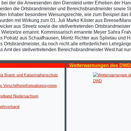
n, bei der die Anwesenden den Diensteid unter Erheben der Ha
erden die Ortsbrandmeister und Bereichsbrandmeister sowie Stel
en Inhaber besondere Weisungsrechte, wie zum Beispiel das E
wurden mit Wirkung zum 01. Juli Marko Köster aus Breese/Mars
cker aus Streetz sowie die stellvertretenden Ortsbrandmeister
s Wietzetze ernannt. Kommissarisch ernannte Meyer Sahra Fra
eas Potratz aus Schaafhausen, Moritz Richter aus Splietau und H
ls Ortsbrandmeister, da noch nicht alle erforderlichen Lehrgänge
as Amt des stellvertretenden Bereichsbrandmeister West hat nu
Wetterwarnungen des DWD
ür Brand- und Katastrophenschutz
s Vorschrifteninformationssystem
verband Niedersachsen
wehrverband