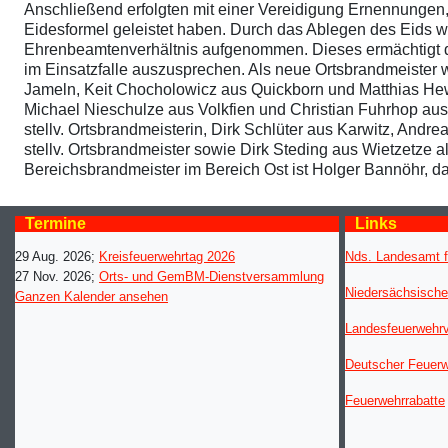
Anschließend erfolgten mit einer Vereidigung Ernennunge
Eidesformel geleistet haben. Durch das Ablegen des Eids w
Ehrenbeamtenverhältnis aufgenommen. Dieses ermächtigt d
im Einsatzfalle auszusprechen. Als neue Ortsbrandmeister 
Jameln, Keit Chocholowicz aus Quickborn und Matthias Hewi
Michael Nieschulze aus Volkfien und Christian Fuhrhop au
stellv. Ortsbrandmeisterin, Dirk Schlüter aus Karwitz, Andr
stellv. Ortsbrandmeister sowie Dirk Steding aus Wietzetze a
Bereichsbrandmeister im Bereich Ost ist Holger Bannöhr, d
Termine
Links
29 Aug. 2026
;
Kreisfeuerwehrtag 2026
Nds. Landesamt f
27 Nov. 2026
;
Orts- und GemBM-Dienstversammlung
Niedersächsische
Ganzen Kalender ansehen
Landesfeuerwehr
Deutscher Feuer
Feuerwehrrabatte