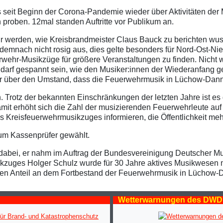
 seit Beginn der Corona-Pandemie wieder über Aktivitäten der 
proben. 12mal standen Auftritte vor Publikum an.
hr werden, wie Kreisbrandmeister Claus Bauck zu berichten wuss
emnach nicht rosig aus, dies gelte besonders für Nord-Ost-Ni
wehr-Musikzüge für größere Veranstaltungen zu finden. Nicht
 darf gespannt sein, wie den Musiker:innen der Wiederanfang ge
er über den Umstand, dass die Feuerwehrmusik in Lüchow-Danne
 Trotz der bekannten Einschränkungen der letzten Jahre ist es
mit erhöht sich die Zahl der musizierenden Feuerwehrleute auf
es Kreisfeuerwehrmusikzuges informieren, die Öffentlichkeit meh
um Kassenprüfer gewählt.
dabei, er nahm im Auftrag der Bundesvereinigung Deutscher Mu
sikzuges Holger Schulz wurde für 30 Jahre aktives Musikwesen 
men Anteil an dem Fortbestand der Feuerwehrmusik in Lüchow-
Wetterwarnungen des DWD
ür Brand- und Katastrophenschutz