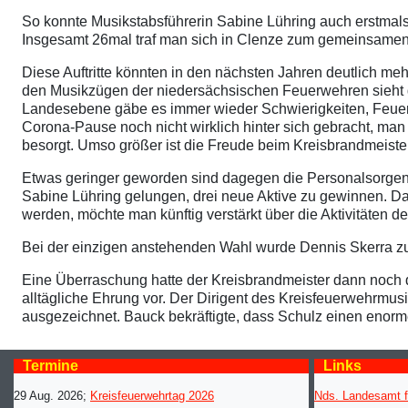
So konnte Musikstabsführerin Sabine Lühring auch erstmals
Insgesamt 26mal traf man sich in Clenze zum gemeinsamen 
Diese Auftritte könnten in den nächsten Jahren deutlich me
den Musikzügen der niedersächsischen Feuerwehren sieht d
Landesebene gäbe es immer wieder Schwierigkeiten, Feuer
Corona-Pause noch nicht wirklich hinter sich gebracht, man
besorgt. Umso größer ist die Freude beim Kreisbrandmeist
Etwas geringer geworden sind dagegen die Personalsorgen.
Sabine Lühring gelungen, drei neue Aktive zu gewinnen. Da
werden, möchte man künftig verstärkt über die Aktivitäten d
Bei der einzigen anstehenden Wahl wurde Dennis Skerra z
Eine Überraschung hatte der Kreisbrandmeister dann noch 
alltägliche Ehrung vor. Der Dirigent des Kreisfeuerwehrmu
ausgezeichnet. Bauck bekräftigte, dass Schulz einen enor
Termine
Links
29 Aug. 2026
;
Kreisfeuerwehrtag 2026
Nds. Landesamt f