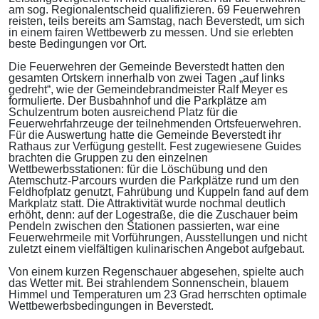
am sog. Regionalentscheid qualifizieren. 69 Feuerwehren
reisten, teils bereits am Samstag, nach Beverstedt, um sich
in einem fairen Wettbewerb zu messen. Und sie erlebten
beste Bedingungen vor Ort.
Die Feuerwehren der Gemeinde Beverstedt hatten den
gesamten Ortskern innerhalb von zwei Tagen „auf links
gedreht“, wie der Gemeindebrandmeister Ralf Meyer es
formulierte. Der Busbahnhof und die Parkplätze am
Schulzentrum boten ausreichend Platz für die
Feuerwehrfahrzeuge der teilnehmenden Ortsfeuerwehren.
Für die Auswertung hatte die Gemeinde Beverstedt ihr
Rathaus zur Verfügung gestellt. Fest zugewiesene Guides
brachten die Gruppen zu den einzelnen
Wettbewerbsstationen: für die Löschübung und den
Atemschutz-Parcours wurden die Parkplätze rund um den
Feldhofplatz genutzt, Fahrübung und Kuppeln fand auf dem
Markplatz statt. Die Attraktivität wurde nochmal deutlich
erhöht, denn: auf der Logestraße, die die Zuschauer beim
Pendeln zwischen den Stationen passierten, war eine
Feuerwehrmeile mit Vorführungen, Ausstellungen und nicht
zuletzt einem vielfältigen kulinarischen Angebot aufgebaut.
Von einem kurzen Regenschauer abgesehen, spielte auch
das Wetter mit. Bei strahlendem Sonnenschein, blauem
Himmel und Temperaturen um 23 Grad herrschten optimale
Wettbewerbsbedingungen in Beverstedt.