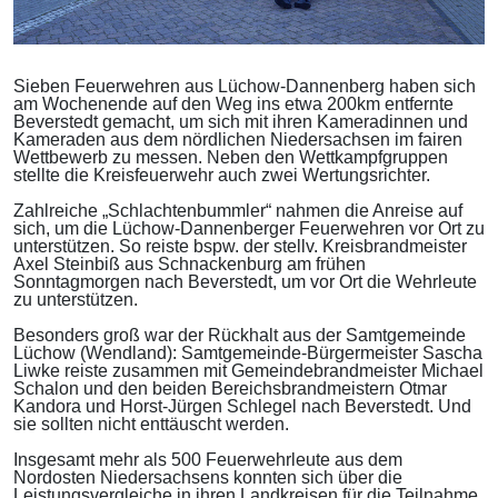
Sieben Feuerwehren aus Lüchow-Dannenberg haben sich
am Wochenende auf den Weg ins etwa 200km entfernte
Beverstedt gemacht, um sich mit ihren Kameradinnen und
Kameraden aus dem nördlichen Niedersachsen im fairen
Wettbewerb zu messen. Neben den Wettkampfgruppen
stellte die Kreisfeuerwehr auch zwei Wertungsrichter.
Zahlreiche „Schlachtenbummler“ nahmen die Anreise auf
sich, um die Lüchow-Dannenberger Feuerwehren vor Ort zu
unterstützen. So reiste bspw. der stellv. Kreisbrandmeister
Axel Steinbiß aus Schnackenburg am frühen
Sonntagmorgen nach Beverstedt, um vor Ort die Wehrleute
zu unterstützen.
Besonders groß war der Rückhalt aus der Samtgemeinde
Lüchow (Wendland): Samtgemeinde-Bürgermeister Sascha
Liwke reiste zusammen mit Gemeindebrandmeister Michael
Schalon und den beiden Bereichsbrandmeistern Otmar
Kandora und Horst-Jürgen Schlegel nach Beverstedt. Und
sie sollten nicht enttäuscht werden.
Insgesamt mehr als 500 Feuerwehrleute aus dem
Nordosten Niedersachsens konnten sich über die
Leistungsvergleiche in ihren Landkreisen für die Teilnahme