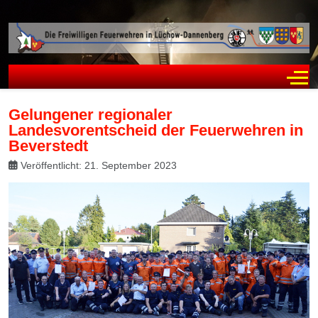
Off
Gelungener regionaler
Landesvorentscheid der Feuerwehren in
Beverstedt
Veröffentlicht: 21. September 2023