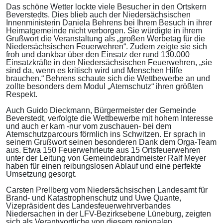
Das schöne Wetter lockte viele Besucher in den Ortskern
Beverstedts. Dies blieb auch der Niedersächsischen
Innenministerin Daniela Behrens bei Ihrem Besuch in ihrer
Heimatgemeinde nicht verborgen. Sie würdigte in ihrem
Grußwort die Veranstaltung als „großen Werbetag für die
Niedersächsischen Feuerwehren“. Zudem zeigte sie sich
froh und dankbar über den Einsatz der rund 130.000
Einsatzkräfte in den Niedersächsischen Feuerwehren, „sie
sind da, wenn es kritisch wird und Menschen Hilfe
brauchen.“ Behrens schaute sich die Wettbewerbe an und
zollte besonders dem Modul „Atemschutz“ ihren größten
Respekt.
Auch Guido Dieckmann, Bürgermeister der Gemeinde
Beverstedt, verfolgte die Wettbewerbe mit hohem Interesse
und auch er kam -nur vom zuschauen- bei dem
Atemschutzparcours förmlich ins Schwitzen. Er sprach in
seinem Grußwort seinen besonderen Dank dem Orga-Team
aus. Etwa 150 Feuerwehrleute aus 15 Ortsfeuerwehren
unter der Leitung von Gemeindebrandmeister Ralf Meyer
haben für einen reibungslosen Ablauf und eine perfekte
Umsetzung gesorgt.
Carsten Prellberg vom Niedersächsischen Landesamt für
Brand- und Katastrophenschutz und Uwe Quante,
Vizepräsident des Landesfeuerwehrverbandes
Niedersachen in der LFV-Bezirksebene Lüneburg, zeigten
sich als Verantwortliche von diesem regionalen