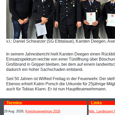
v.l.: Daniel Schwarzer (SG Elbtalaue), Karsten Deegen, Axel
In seinem Jahresbericht hielt Karsten Deegen einen Rückb
Einsatzspektrum reichte von einer Türöffnung über Böschu
Großbrand in Grippel bleiben, bei dem auf einem landwirts
dadurch ein hoher Sachschaden entstand.
Seit 50 Jahren ist Wilfred Freitag in der Feuerwehr. Der s
Ebenso erhielt Katrin Porsch die Urkunde für 25jährige Mi
auch für Tobias Klann. Er ist nun Hauptfeuerwehrmann.
Termine
Links
29 Aug. 2026
;
Kreisfeuerwehrtag 2026
Nds. Landesamt f