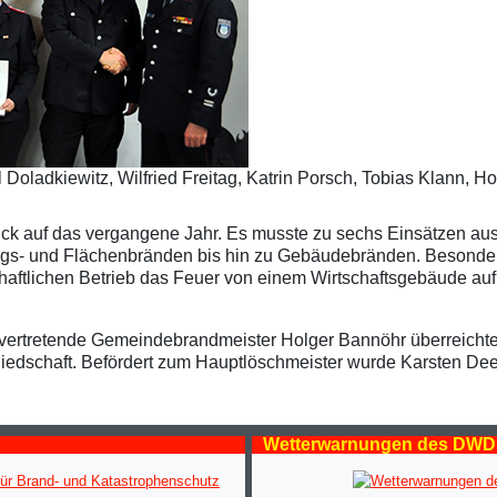
 Doladkiewitz, Wilfried Freitag, Katrin Porsch, Tobias Klann, 
lick auf das vergangene Jahr. Es musste zu sechs Einsätzen au
ngs- und Flächenbränden bis hin zu Gebäudebränden. Besonder
chaftlichen Betrieb das Feuer von einem Wirtschaftsgebäude au
tellvertretende Gemeindebrandmeister Holger Bannöhr überreich
tgliedschaft. Befördert zum Hauptlöschmeister wurde Karsten D
Wetterwarnungen des DWD
ür Brand- und Katastrophenschutz