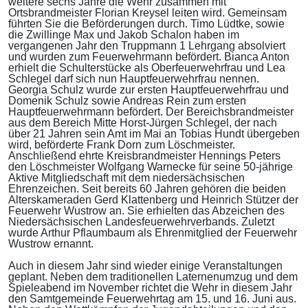
weitere sechs Jahre die Wehr zusammen mit
Ortsbrandmeister Florian Kreysel leiten wird. Gemeinsam
führten Sie die Beförderungen durch. Timo Lüdtke, sowie
die Zwillinge Max und Jakob Schalon haben im
vergangenen Jahr den Truppmann 1 Lehrgang absolviert
und wurden zum Feuerwehrmann befördert. Bianca Anton
erhielt die Schulterstücke als Oberfeuerwehrfrau und Lea
Schlegel darf sich nun Hauptfeuerwehrfrau nennen.
Georgia Schulz wurde zur ersten Hauptfeuerwehrfrau und
Domenik Schulz sowie Andreas Rein zum ersten
Hauptfeuerwehrmann befördert. Der Bereichsbrandmeister
aus dem Bereich Mitte Horst-Jürgen Schlegel, der nach
über 21 Jahren sein Amt im Mai an Tobias Hundt übergeben
wird, beförderte Frank Dorn zum Löschmeister.
Anschließend ehrte Kreisbrandmeister Hennings Peters
den Löschmeister Wolfgang Warnecke für seine 50-jährige
Aktive Mitgliedschaft mit dem niedersächsischen
Ehrenzeichen. Seit bereits 60 Jahren gehören die beiden
Alterskameraden Gerd Klattenberg und Heinrich Stützer der
Feuerwehr Wustrow an. Sie erhielten das Abzeichen des
Niedersächsischen Landesfeuerwehrverbands. Zuletzt
wurde Arthur Pflaumbaum als Ehrenmitglied der Feuerwehr
Wustrow ernannt.
Auch in diesem Jahr sind wieder einige Veranstaltungen
geplant. Neben dem traditionellen Laternenumzug und dem
Spieleabend im November richtet die Wehr in diesem Jahr
den Samtgemeinde Feuerwehrtag am 15. und 16. Juni aus.