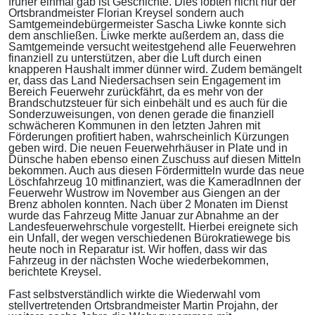
früher einmal gab ist Geschichte. Dies lobten nicht nur der
Ortsbrandmeister Florian Kreysel sondern auch
Samtgemeindebürgermeister Sascha Liwke konnte sich
dem anschließen. Liwke merkte außerdem an, dass die
Samtgemeinde versucht weitestgehend alle Feuerwehren
finanziell zu unterstützen, aber die Luft durch einen
knapperen Haushalt immer dünner wird. Zudem bemängelt
er, dass das Land Niedersachsen sein Engagement im
Bereich Feuerwehr zurückfährt, da es mehr von der
Brandschutzsteuer für sich einbehält und es auch für die
Sonderzuweisungen, von denen gerade die finanziell
schwächeren Kommunen in den letzten Jahren mit
Förderungen profitiert haben, wahrscheinlich Kürzungen
geben wird. Die neuen Feuerwehrhäuser in Plate und in
Dünsche haben ebenso einen Zuschuss auf diesen Mitteln
bekommen. Auch aus diesen Fördermitteln wurde das neue
Löschfahrzeug 10 mitfinanziert, was die KameradInnen der
Feuerwehr Wustrow im November aus Giengen an der
Brenz abholen konnten. Nach über 2 Monaten im Dienst
wurde das Fahrzeug Mitte Januar zur Abnahme an der
Landesfeuerwehrschule vorgestellt. Hierbei ereignete sich
ein Unfall, der wegen verschiedenen Bürokratiewege bis
heute noch in Reparatur ist. Wir hoffen, dass wir das
Fahrzeug in der nächsten Woche wiederbekommen,
berichtete Kreysel.
Fast selbstverständlich wirkte die Wiederwahl vom
stellvertretenden Ortsbrandmeister Martin Projahn, der