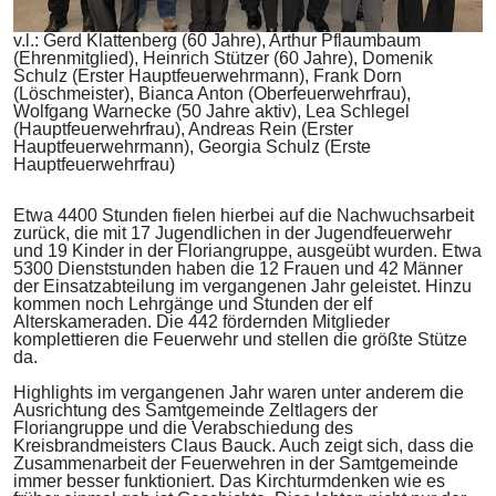
v.l.: Gerd Klattenberg (60 Jahre), Arthur Pflaumbaum
(Ehrenmitglied), Heinrich Stützer (60 Jahre), Domenik
Schulz (Erster Hauptfeuerwehrmann), Frank Dorn
(Löschmeister), Bianca Anton (Oberfeuerwehrfrau),
Wolfgang Warnecke (50 Jahre aktiv), Lea Schlegel
(Hauptfeuerwehrfrau), Andreas Rein (Erster
Hauptfeuerwehrmann), Georgia Schulz (Erste
Hauptfeuerwehrfrau)
Etwa 4400 Stunden fielen hierbei auf die Nachwuchsarbeit
zurück, die mit 17 Jugendlichen in der Jugendfeuerwehr
und 19 Kinder in der Floriangruppe, ausgeübt wurden. Etwa
5300 Dienststunden haben die 12 Frauen und 42 Männer
der Einsatzabteilung im vergangenen Jahr geleistet. Hinzu
kommen noch Lehrgänge und Stunden der elf
Alterskameraden. Die 442 fördernden Mitglieder
komplettieren die Feuerwehr und stellen die größte Stütze
da.
Highlights im vergangenen Jahr waren unter anderem die
Ausrichtung des Samtgemeinde Zeltlagers der
Floriangruppe und die Verabschiedung des
Kreisbrandmeisters Claus Bauck. Auch zeigt sich, dass die
Zusammenarbeit der Feuerwehren in der Samtgemeinde
immer besser funktioniert. Das Kirchturmdenken wie es