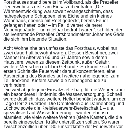
Forsthauses stand bereits im Vollbrand, als die Prezeller
Feuerwehr als erste am Einsatzort eintrafen. „Die
Wärmeentwicklung war soweit vorangeschritten, dass
nahegelegene Schuppen, eine Eiche und ein kleines
Wohnhaus, ebenso mit Reet gedeckt, bereits Feuer
gefangen hatten oder – im Fall diverser kleinerer
Nebengebäude – unmittelbar bedroht waren“, schildert der
stellvertretende Prezeller Ortsbrandmeister Johannes Gäde
die sich ihm bietende Situation.
Acht Wohneinheiten umfasste das Forsthaus, wobei nur
zwei dauerhaft bewohnt waren. Dessen Bewohner, zwei
Männer im Alter von 66 und 67 Jahren sowie deren
Haustiere, waren zu diesem Zeitpunkt außer Gefahr,
weitere Menschen nicht im Gebäude. So konnte sich im
ersten Schritt die Feuerwehr darauf konzentrieren, eine
Ausbreitung des Brandes auf weitere naheliegende, zum
Teil trockene, Kiefern sowie die Nebengebäude zu
verhindern.
Die weit abgelegene Einsatzstelle barg für die Wehren aber
ein besonderes Hindernis: die Wasserversorgung. Schnell
wurde deutlich, dass weitere Helfer benötigt wurden, um der
Lage Herr zu werden. Die Drehleitern aus Dannenberg und
Lüchow sowie die Kreisfeuerwehr-Bereitschaft 1 – u.a.
spezialisiert auf Wasserförderung – wurden ebenso
alarmiert, wie viele weitere Wehren (siehe Kasten), die die
bereits eingesetzten Kräfte unterstützen sollten. So waren
zwischenzeitlich über 180 Einsatzkräfte der Feuerwehr vor