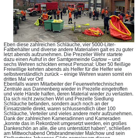
Eben diese zahlreichen Schläuche, vier 5000-Liter-
Faltbehälter und diverse andere Materialien galt es zu guter
letzt abends aufzunehmen. Die Prezeller Wehr startete
dazu einen Aufruf in der Samtgemeinde Gartow – und
sechs Wehren schickten erneut Personal: Über 50 fleißige
Freiwillige kehrten abends als Helfer für die Helfer wie
selbstverständlich zurück – einige Wehren waren somit ein
drittes Mal vor Ort!
Ebenfalls waren Mitarbeiter der Feuerwehrtechnischen
Zentrale aus Dannenberg wieder in Prezelle eingetroffen
und viele Hände halfen, deren Material wieder zu verlasten.
Da sich nicht zwischen Wirl und Prezelle Siedlung
Schläuche befanden, sondern auch noch an der
Einsatzstelle direkt, waren schlussendlich über 100
Schläuche, Verteiler und vieles andere mehr aufzunehmen.
Dank der zahlreichen Kameradinnen und Kameraden
„konnte das in Rekordzeit umgesetzt werden, ein großes
Dankeschön an alle, die uns unterstützt haben“, schließen
am Mittwochabend Ortsbrandmeister Malchow und sein