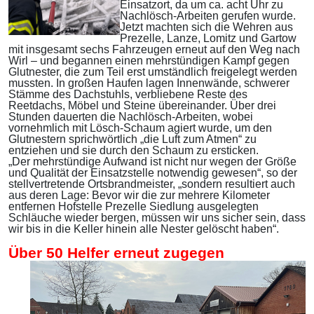
Einsatzort, da um ca. acht Uhr zu
Nachlösch-Arbeiten gerufen wurde.
Jetzt machten sich die Wehren aus
Prezelle, Lanze, Lomitz und Gartow
mit insgesamt sechs Fahrzeugen erneut auf den Weg nach
Wirl – und begannen einen mehrstündigen Kampf gegen
Glutnester, die zum Teil erst umständlich freigelegt werden
mussten. In großen Haufen lagen Innenwände, schwerer
Stämme des Dachstuhls, verbliebene Reste des
Reetdachs, Möbel und Steine übereinander. Über drei
Stunden dauerten die Nachlösch-Arbeiten, wobei
vornehmlich mit Lösch-Schaum agiert wurde, um den
Glutnestern sprichwörtlich „die Luft zum Atmen“ zu
entziehen und sie durch den Schaum zu ersticken.
„Der mehrstündige Aufwand ist nicht nur wegen der Größe
und Qualität der Einsatzstelle notwendig gewesen“, so der
stellvertretende Ortsbrandmeister, „sondern resultiert auch
aus deren Lage: Bevor wir die zur mehrere Kilometer
entfernen Hofstelle Prezelle Siedlung ausgelegten
Schläuche wieder bergen, müssen wir uns sicher sein, dass
wir bis in die Keller hinein alle Nester gelöscht haben“.
Über 50 Helfer erneut zugegen