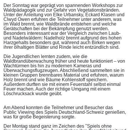
Der Sonntag war geprägt von spannenden Workshops zur
Waldpädagogik und zur Gefahr von Vegetationsbränden.
Unter der Anleitung von Elke Urbansky, Eckard Klasen und
Clwyd Owen erfuhren die Teilnehmer unter anderem, was
im Wald brennt, wie Waldbrände entstehen und welche
Gerätschaften bei der Bekämpfung genutzt werden.
Besonders interessant war der Vergleich zwischen Laub-
und Nadelwäldern: Nadelholz brennt aufgrund des hohen
Harzgehalts besonders gut, während auch Birken wegen
ihrer ölhaltigen Blätter und Rinde leicht entzündlich sind.
Die Jugendlichen lernten zudem, wie die
Waldbrandüberwachung früher und heute funktioniert – von
Wachtürmen bis hin zu modernen Kameras und
Überwachungsflugzeugen. Abschließend sammelten sie in
kleinen Gruppen brennbares Material und erfuhren, warum
Holz brennt und wie Bäume Kohlenstoff speichern.
Außerdem durften sie mit einem Feuerstahl selbst einmal
Feuer machen. Auch der richtige Umgang mit einem
Löschrucksack wurde geübt.
Am Abend konnten die Teilnehmer und Besucher das
Public Viewing des Spiels Deutschland-Schweiz genießen,
was für große Begeisterung sorgte.
Der Montag stand ganz im Zeichen des "Spiels ohne