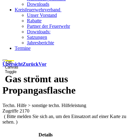
Downloads
Kreisfeuerwehrverband
Unser Vorstand
Rabatte
Partner der Feuerwehr
Downloads:
Satzungen
Jahresberichte
Termine
Off-
Übersicht
Zurück
Vor
Canvas
Toggle
Gas strömt aus
Propangasflasche
Techn. Hilfe > sonstige techn. Hilfeleistung
Zugriffe 2170
( Bitte melden Sie sich an, um den Einsatzort auf einer Karte zu
sehen. )
Details