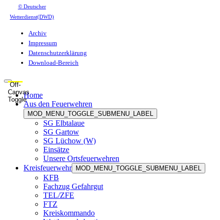
© Deutscher
Wetterdienst(DWD)
Archiv
Impressum
Datenschutzerklärung
Download-Bereich
Off-
Canvas
Home
Toggle
Aus den Feuerwehren
MOD_MENU_TOGGLE_SUBMENU_LABEL
SG Elbtalaue
SG Gartow
SG Lüchow (W)
Einsätze
Unsere Ortsfeuerwehren
Kreisfeuerwehr
MOD_MENU_TOGGLE_SUBMENU_LABEL
KFB
Fachzug Gefahrgut
TEL/ZFE
FTZ
Kreiskommando