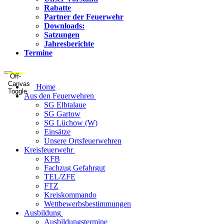
Rabatte
Partner der Feuerwehr
Downloads:
Satzungen
Jahresberichte
Termine
Off-
Canvas
Home
Toggle
Aus den Feuerwehren
SG Elbtalaue
SG Gartow
SG Lüchow (W)
Einsätze
Unsere Ortsfeuerwehren
Kreisfeuerwehr
KFB
Fachzug Gefahrgut
TEL/ZFE
FTZ
Kreiskommando
Wettbewerbsbestimmungen
Ausbildung
Ausbildungstermine