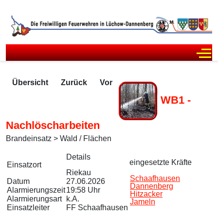
Off
Übersicht
Zurück
Vor
WB1 -
Nachlöscharbeiten
Brandeinsatz > Wald / Flächen
Zugriffe 61
Details
eingesetzte Kräfte
Einsatzort
Riekau
Schaafhausen
Datum
27.06.2026
Dannenberg
Alarmierungszeit
19:58 Uhr
Hitzacker
Alarmierungsart
k.A.
Jameln
Einsatzleiter
FF Schaafhausen