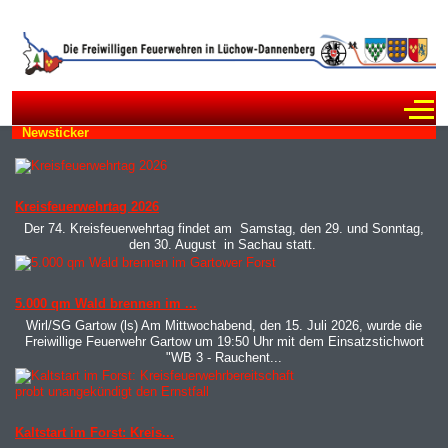
Off
Newsticker
MOD_JTCS_VIEW_ARTICLE_LINK
MOD_JTCS_VIEW_FULL_IMAGE
Kreisfeuerwehrtag 2026
Der 74. Kreisfeuerwehrtag findet am Samstag, den 29. und Sonntag,
den 30. August in Sachau statt.
MOD_JTCS_VIEW_ARTICLE_LINK
MOD_JTCS_VIEW_FULL_IMAGE
5.000 qm Wald brennen im ...
Wirl/SG Gartow (ls) Am Mittwochabend, den 15. Juli 2026, wurde die
Freiwillige Feuerwehr Gartow um 19:50 Uhr mit dem Einsatzstichwort
"WB 3 - Rauchent...
MOD_JTCS_VIEW_ARTICLE_LINK
MOD_JTCS_VIEW_FULL_IMAGE
Kaltstart im Forst: Kreis...