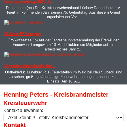
Kreisfeuerwehrtag 2027: A...
Dannenberg (hbi) Der Kreisfeuerwehrverband Lüchow-Dannenberg e.V.
feiert im kommenden Jahr seinen 75. Geburtstag. Aus diesem Grund
organisiert der Vor...
MOD_JTCS_VIEW_ARTICLE_LINK
MOD_JTCS_VIEW_FULL_IMAGE
20 Jahre FF Lemgow
Großwitzeetze (lb) Auf der Jahreshauptversammlung der Freiwilligen
Feuerwehr Lemgow am 10. April blickten die Mitglieder auf ein
arbeitsreiches Jahr z...
MOD_JTCS_VIEW_ARTICLE_LINK
MOD_JTCS_VIEW_FULL_IMAGE
Vegetationsbrandausbildun...
Ostheide/Lk. Lüneburg (cls) Feuerstellen im Wald bei Neu Sülbeck sind
zu sehen, große geländefähige Feuerwehrfahrzeuge schnellen zum
Einsatz. Am 18. A...
Henning Peters - Kreisbrandmeister
Kreisfeuerwehr
Kontakt auswählen:
Kontakt