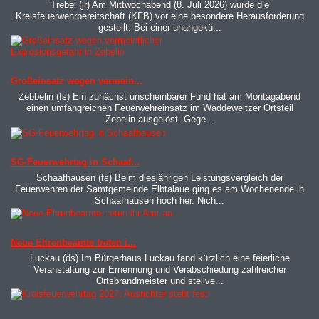
Trebel (jr) Am Mittwochabend (8. Juli 2026) wurde die
Kreisfeuerwehrbereitschaft (KFB) vor eine besondere Herausforderung
gestellt. Bei einer unangekü...
MOD_JTCS_VIEW_ARTICLE_LINK
MOD_JTCS_VIEW_FULL_IMAGE
Großeinsatz wegen vermein...
Zebbelin (fs) Ein zunächst unscheinbarer Fund hat am Montagabend
einen umfangreichen Feuerwehreinsatz im Waddeweitzer Ortsteil
Zebelin ausgelöst. Gege...
MOD_JTCS_VIEW_ARTICLE_LINK
MOD_JTCS_VIEW_FULL_IMAGE
SG-Feuerwehrtag in Schaaf...
Schaafhausen (fs) Beim diesjährigen Leistungsvergleich der
Feuerwehren der Samtgemeinde Elbtalaue ging es am Wochenende in
Schaafhausen hoch her. Nich...
MOD_JTCS_VIEW_ARTICLE_LINK
MOD_JTCS_VIEW_FULL_IMAGE
Neue Ehrenbeamte treten i...
Luckau (ds) Im Bürgerhaus Luckau fand kürzlich eine feierliche
Veranstaltung zur Ernennung und Verabschiedung zahlreicher
Ortsbrandmeister und stellve...
MOD_JTCS_VIEW_ARTICLE_LINK
MOD_JTCS_VIEW_FULL_IMAGE