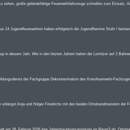
 zu sehen, große geländefähige Feuerwehrfahrzeuge schnellen zum Einsatz. A
us 14 Jugendfeuerwehren haben erfolgreich die Jugendflamme Stufe I bestand
up in diesem Jahr. Wie in den letzten Jahren hatten die Lomitzer auf 2 Bahnen
ldungsdienst der Fachgruppe Dekontamination des Kreisfeuerwehr-Fachzuges
 unlängst Anja und Holger Friedrichs mit den beiden Ortsbrandmeistern der F
.
ielt am 28. Februar 2026 ihre Jahreshauptversammlung im Raum3 ab. Ortsbra