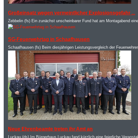
MOD_JTCS_VIEW_ARTICLE_LINK
MOD_JTCS_VIEW_FULL_IMAGE
Großeinsatz wegen vermeintlicher Explosionsgefahr ...
Zebbelin (fs) Ein zunächst unscheinbarer Fund hat am Montagabend eine
MOD_JTCS_VIEW_ARTICLE_LINK
MOD_JTCS_VIEW_FULL_IMAGE
SG-Feuerwehrtag in Schaafhausen
Schaafhausen (fs) Beim diesjährigen Leistungsvergleich der Feuerwehr
MOD_JTCS_VIEW_ARTICLE_LINK
MOD_JTCS_VIEW_FULL_IMAGE
Neue Ehrenbeamte treten ihr Amt an
Luckau (ds) Im Bürgerhaus Luckau fand kürzlich eine feierliche Veransta