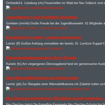
Ostheide/Lk. Lüneburg (cls) Feuerstellen im Wald bei Neu Sülbeck sind
MOD_JTCS_VIEW_ARTICLE_LINK
MOD_JTCS_VIEW_FULL_IMAGE
Jugenflamme I und Brandfloh-Abnahme
Gorleben (mm/le) Große Freude bei der Jugendfeuerwehr: 61 Mitglieder a
MOD_JTCS_VIEW_ARTICLE_LINK
MOD_JTCS_VIEW_FULL_IMAGE
Kuppelcup in Lomitz - Luckau siegt erneut
Lomitz (ff) Großen Anklang vermeldete der bereits 15. Lomitzer Kuppel-C
MOD_JTCS_VIEW_ARTICLE_LINK
MOD_JTCS_VIEW_FULL_IMAGE
Dekontaminationsgruppe übt in Karwitz
Karwitz (fs) Am vergangenen Dienstagabend fand ein gemeinsamer Ausbi
MOD_JTCS_VIEW_ARTICLE_LINK
MOD_JTCS_VIEW_FULL_IMAGE
Eine Wärmebild-Kamera als Dankeschön
Lomitz (pb) Zur Übergabe einer Wärmebildkamera mit Zubehör trafen sich
MOD_JTCS_VIEW_ARTICLE_LINK
MOD_JTCS_VIEW_FULL_IMAGE
Neu Darchau-Schutschur: Rückblick auf ein bewegtes..
Neu Darchau (mko) Die Freiwillige Feuerwehr Neu Darchau-Schutschur h