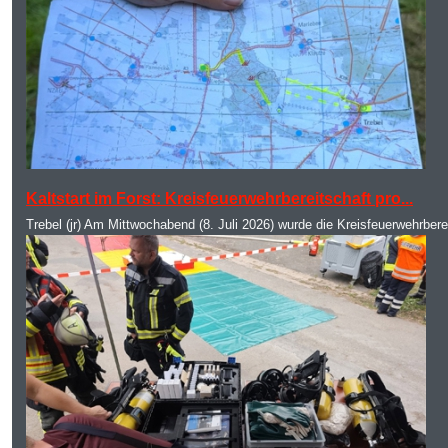
MOD_JTCS_VIEW_ARTICLE_LINK
MOD_JTCS_VIEW_FULL_IMAGE
Kaltstart im Forst: Kreisfeuerwehrbereitschaft pro...
Trebel (jr) Am Mittwochabend (8. Juli 2026) wurde die Kreisfeuerwehrbere