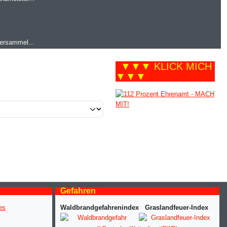
versammel...
▼▼▼ KLICK MICH
▼▼▼
Gefahren
Waldbrandgefahrenindex
Graslandfeuer-Index