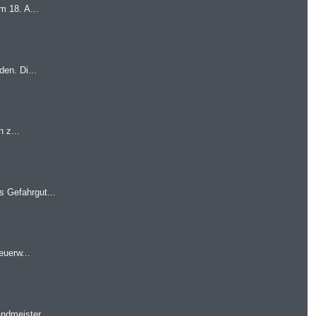
m 18. A...
en. Di...
 z...
 Gefahrgut...
euerw...
ndmeister...