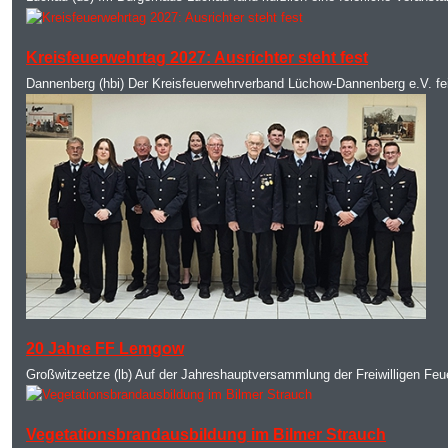
MOD_JTCS_VIEW_ARTICLE_LINK
MOD_JTCS_VIEW_FULL_IMAGE
Kreisfeuerwehrtag 2027: Ausrichter steht fest
Dannenberg (hbi) Der Kreisfeuerwehrverband Lüchow-Dannenberg e.V. fei
MOD_JTCS_VIEW_ARTICLE_LINK
MOD_JTCS_VIEW_FULL_IMAGE
20 Jahre FF Lemgow
Großwitzeetze (lb) Auf der Jahreshauptversammlung der Freiwilligen Feuer
MOD_JTCS_VIEW_ARTICLE_LINK
MOD_JTCS_VIEW_FULL_IMAGE
Vegetationsbrandausbildung im Bilmer Strauch