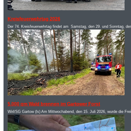
MOD_JTCS_VIEW_ARTICLE_LINK
MOD_JTCS_VIEW_FULL_IMAGE
Kreisfeuerwehrtag 2026
Der 74. Kreisfeuerwehrtag findet am Samstag, den 29. und Sonntag, de
MOD_JTCS_VIEW_ARTICLE_LINK
MOD_JTCS_VIEW_FULL_IMAGE
5.000 qm Wald brennen im Gartower Forst
Wirl/SG Gartow (ls) Am Mittwochabend, den 15. Juli 2026, wurde die Fre