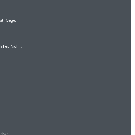
st. Gege...
her. Nich...
llve...