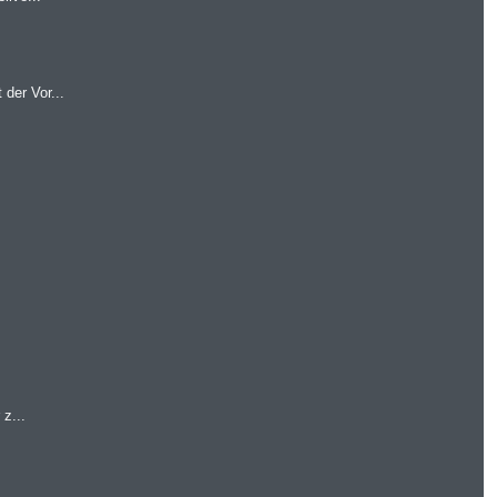
der Vor...
z...