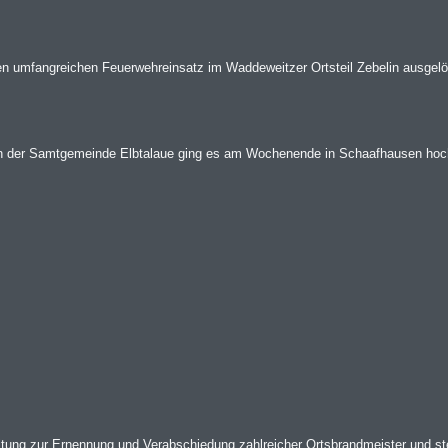
n umfangreichen Feuerwehreinsatz im Waddeweitzer Ortsteil Zebelin ausgelö
en der Samtgemeinde Elbtalaue ging es am Wochenende in Schaafhausen hoch 
ltung zur Ernennung und Verabschiedung zahlreicher Ortsbrandmeister und ste