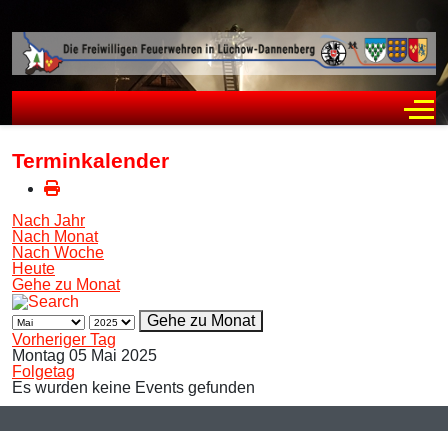
Off
Terminkalender
Nach Jahr
Nach Monat
Nach Woche
Heute
Gehe zu Monat
Gehe zu Monat
Vorheriger Tag
Montag 05 Mai 2025
Folgetag
Es wurden keine Events gefunden