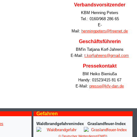
Verbandsvorsitzender
KBM Henning Peters
Tel.: 0160/968 286 65
E-
Mail:
henningpeters@freenet.de
Geschäftsführerin
BM'in Tatjana Korf-Jahrens
E-Mail:
t.korfjahrens@gmail.com
Pressekontakt
BM Heiko Bieniußa
Handy: 01523/415 81 67
E-Mail:
presse@kfv-dan.de
Gefahren
Waldbrandgefahrenindex
Graslandfeuer-Index
© Deutscher Wetterdienst(DWD)