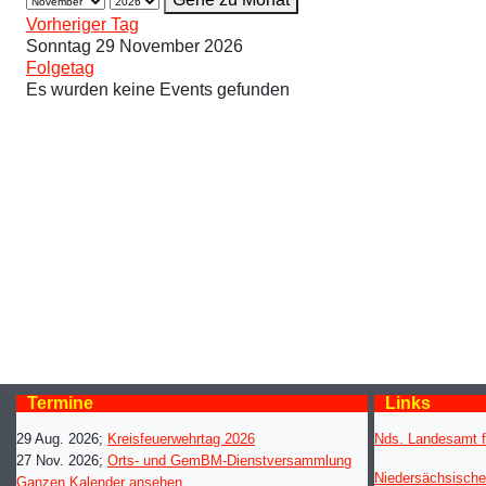
Vorheriger Tag
Sonntag 29 November 2026
Folgetag
Es wurden keine Events gefunden
Termine
Links
29 Aug. 2026
;
Kreisfeuerwehrtag 2026
Nds. Landesamt f
27 Nov. 2026
;
Orts- und GemBM-Dienstversammlung
Niedersächsische
Ganzen Kalender ansehen