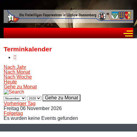
Off
Terminkalender
Nach Jahr
Nach Monat
Nach Woche
Heute
Gehe zu Monat
Gehe zu Monat
Vorheriger Tag
Freitag 06 November 2026
Folgetag
Es wurden keine Events gefunden