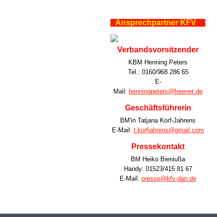
Ansprechpartner KFV
Verbandsvorsitzender
KBM Henning Peters
Tel.: 0160/968 286 65
E-
Mail:
henningpeters@freenet.de
Geschäftsführerin
BM'in Tatjana Korf-Jahrens
E-Mail:
t.korfjahrens@gmail.com
Pressekontakt
BM Heiko Bieniußa
Handy: 01523/415 81 67
E-Mail:
presse@kfv-dan.de