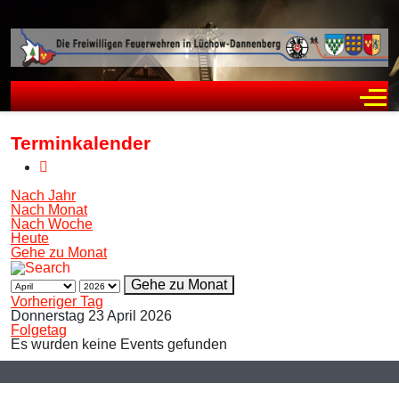
Off
Terminkalender
Nach Jahr
Nach Monat
Nach Woche
Heute
Gehe zu Monat
Gehe zu Monat
Vorheriger Tag
Donnerstag 23 April 2026
Folgetag
Es wurden keine Events gefunden