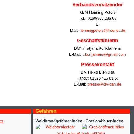
Verbandsvorsitzender
KBM Henning Peters
Tel.: 0160/968 286 65
E-
Mail:
henningpeters@freenet.de
Geschäftsführerin
BM'in Tatjana Korf-Jahrens
E-Mail:
t.korfjahrens@gmail.com
Pressekontakt
BM Heiko Bieniußa
Handy: 01523/415 81 67
E-Mail:
presse@kfv-dan.de
Gefahren
Waldbrandgefahrenindex
Graslandfeuer-Index
© Deutscher Wetterdienst(DWD)