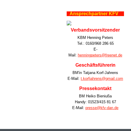
Ansprechpartner KFV
Verbandsvorsitzender
KBM Henning Peters
Tel.: 0160/968 286 65
E-
Mail:
henningpeters@freenet.de
Geschäftsführerin
BM'in Tatjana Korf-Jahrens
E-Mail:
t.korfjahrens@gmail.com
Pressekontakt
BM Heiko Bieniußa
Handy: 01523/415 81 67
E-Mail:
presse@kfv-dan.de