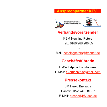
Ansprechpartner KFV
Verbandsvorsitzender
KBM Henning Peters
Tel.: 0160/968 286 65
E-
Mail:
henningpeters@freenet.de
Geschäftsführerin
BM'in Tatjana Korf-Jahrens
E-Mail:
t.korfjahrens@gmail.com
Pressekontakt
BM Heiko Bieniußa
Handy: 01523/415 81 67
E-Mail:
presse@kfv-dan.de