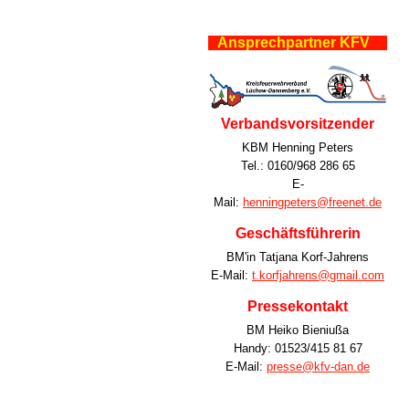
Ansprechpartner KFV
Verbandsvorsitzender
KBM Henning Peters
Tel.: 0160/968 286 65
E-
Mail:
henningpeters@freenet.de
Geschäftsführerin
BM'in Tatjana Korf-Jahrens
E-Mail:
t.korfjahrens@gmail.com
Pressekontakt
BM Heiko Bieniußa
Handy: 01523/415 81 67
E-Mail:
presse@kfv-dan.de