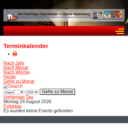
Off
Terminkalender
Nach Jahr
Nach Monat
Nach Woche
Heute
Gehe zu Monat
Gehe zu Monat
Vorheriger Tag
Montag 24 August 2026
Folgetag
Es wurden keine Events gefunden