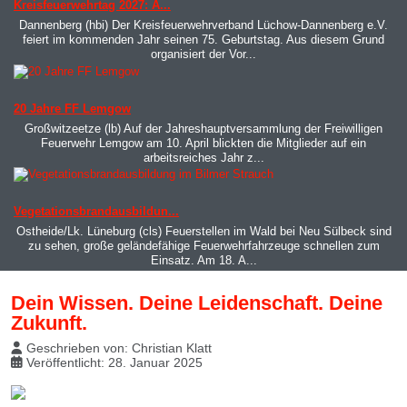
Kreisfeuerwehrtag 2027: A...
Dannenberg (hbi) Der Kreisfeuerwehrverband Lüchow-Dannenberg e.V.
feiert im kommenden Jahr seinen 75. Geburtstag. Aus diesem Grund
organisiert der Vor...
MOD_JTCS_VIEW_ARTICLE_LINK
MOD_JTCS_VIEW_FULL_IMAGE
20 Jahre FF Lemgow
Großwitzeetze (lb) Auf der Jahreshauptversammlung der Freiwilligen
Feuerwehr Lemgow am 10. April blickten die Mitglieder auf ein
arbeitsreiches Jahr z...
MOD_JTCS_VIEW_ARTICLE_LINK
MOD_JTCS_VIEW_FULL_IMAGE
Vegetationsbrandausbildun...
Ostheide/Lk. Lüneburg (cls) Feuerstellen im Wald bei Neu Sülbeck sind
zu sehen, große geländefähige Feuerwehrfahrzeuge schnellen zum
Einsatz. Am 18. A...
Dein Wissen. Deine Leidenschaft. Deine
Zukunft.
Geschrieben von:
Christian Klatt
Veröffentlicht: 28. Januar 2025