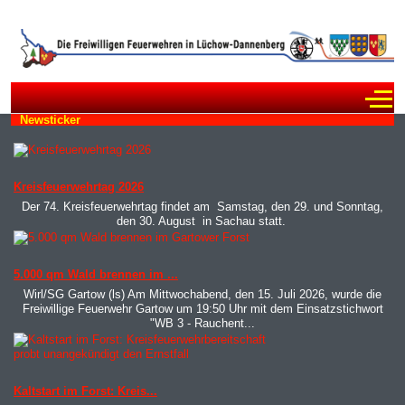
Off
Newsticker
MOD_JTCS_VIEW_ARTICLE_LINK
MOD_JTCS_VIEW_FULL_IMAGE
Kreisfeuerwehrtag 2026
Der 74. Kreisfeuerwehrtag findet am Samstag, den 29. und Sonntag,
den 30. August in Sachau statt.
MOD_JTCS_VIEW_ARTICLE_LINK
MOD_JTCS_VIEW_FULL_IMAGE
5.000 qm Wald brennen im ...
Wirl/SG Gartow (ls) Am Mittwochabend, den 15. Juli 2026, wurde die
Freiwillige Feuerwehr Gartow um 19:50 Uhr mit dem Einsatzstichwort
"WB 3 - Rauchent...
MOD_JTCS_VIEW_ARTICLE_LINK
MOD_JTCS_VIEW_FULL_IMAGE
Kaltstart im Forst: Kreis...