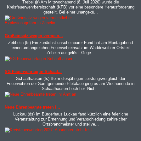
Trebel (jr) Am Mittwochabend (8. Juli 2026) wurde die
Kreisfeuerwehrbereitschaft (KFB) vor eine besondere Herausforderung
gestellt. Bei einer unangekü...
MOD_JTCS_VIEW_ARTICLE_LINK
MOD_JTCS_VIEW_FULL_IMAGE
Großeinsatz wegen vermein...
Zebbelin (fs) Ein zunächst unscheinbarer Fund hat am Montagabend
einen umfangreichen Feuerwehreinsatz im Waddeweitzer Ortsteil
Zebelin ausgelöst. Gege...
MOD_JTCS_VIEW_ARTICLE_LINK
MOD_JTCS_VIEW_FULL_IMAGE
SG-Feuerwehrtag in Schaaf...
Schaafhausen (fs) Beim diesjährigen Leistungsvergleich der
Feuerwehren der Samtgemeinde Elbtalaue ging es am Wochenende in
Schaafhausen hoch her. Nich...
MOD_JTCS_VIEW_ARTICLE_LINK
MOD_JTCS_VIEW_FULL_IMAGE
Neue Ehrenbeamte treten i...
Luckau (ds) Im Bürgerhaus Luckau fand kürzlich eine feierliche
Veranstaltung zur Ernennung und Verabschiedung zahlreicher
Ortsbrandmeister und stellve...
MOD_JTCS_VIEW_ARTICLE_LINK
MOD_JTCS_VIEW_FULL_IMAGE