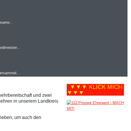
euerw...
ndmeister...
versammel...
▼▼▼ KLICK MICH
▼▼▼
ehrbereitschaft und zwei
wehren in unserem Landkreis
ieben, um auch den