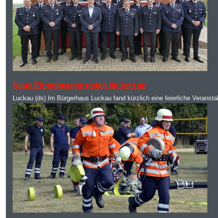
MOD_JTCS_VIEW_ARTICLE_LINK
MOD_JTCS_VIEW_FULL_IMAGE
Neue Ehrenbeamte treten ihr Amt an
Luckau (ds) Im Bürgerhaus Luckau fand kürzlich eine feierliche Veransta
MOD_JTCS_VIEW_ARTICLE_LINK
MOD_JTCS_VIEW_FULL_IMAGE