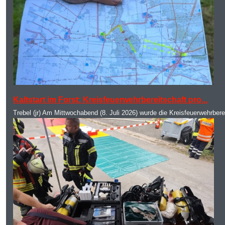
MOD_JTCS_VIEW_ARTICLE_LINK
MOD_JTCS_VIEW_FULL_IMAGE
Kaltstart im Forst: Kreisfeuerwehrbereitschaft pro...
Trebel (jr) Am Mittwochabend (8. Juli 2026) wurde die Kreisfeuerwehrbere