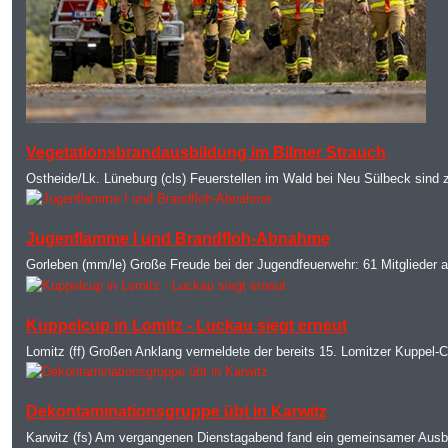
MOD_JTCS_VIEW_ARTICLE_LINK
MOD_JTCS_VIEW_FULL_IMAGE
Vegetationsbrandausbildung im Bilmer Strauch
Ostheide/Lk. Lüneburg (cls) Feuerstellen im Wald bei Neu Sülbeck sind
MOD_JTCS_VIEW_ARTICLE_LINK
MOD_JTCS_VIEW_FULL_IMAGE
Jugenflamme I und Brandfloh-Abnahme
Gorleben (mm/le) Große Freude bei der Jugendfeuerwehr: 61 Mitglieder a
MOD_JTCS_VIEW_ARTICLE_LINK
MOD_JTCS_VIEW_FULL_IMAGE
Kuppelcup in Lomitz - Luckau siegt erneut
Lomitz (ff) Großen Anklang vermeldete der bereits 15. Lomitzer Kuppel-C
MOD_JTCS_VIEW_ARTICLE_LINK
MOD_JTCS_VIEW_FULL_IMAGE
Dekontaminationsgruppe übt in Karwitz
Karwitz (fs) Am vergangenen Dienstagabend fand ein gemeinsamer Ausbi