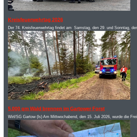
MOD_JTCS_VIEW_ARTICLE_LINK
MOD_JTCS_VIEW_FULL_IMAGE
Kreisfeuerwehrtag 2026
Der 74. Kreisfeuerwehrtag findet am Samstag, den 29. und Sonntag, de
MOD_JTCS_VIEW_ARTICLE_LINK
MOD_JTCS_VIEW_FULL_IMAGE
5.000 qm Wald brennen im Gartower Forst
Wirl/SG Gartow (ls) Am Mittwochabend, den 15. Juli 2026, wurde die Fre