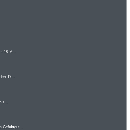
m 18. A...
en. Di...
 z...
 Gefahrgut...