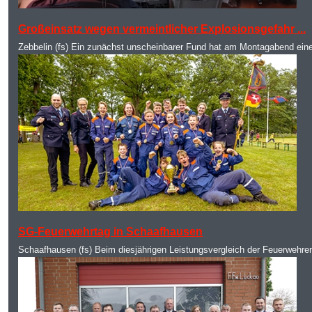
MOD_JTCS_VIEW_ARTICLE_LINK
MOD_JTCS_VIEW_FULL_IMAGE
Großeinsatz wegen vermeintlicher Explosionsgefahr ...
Zebbelin (fs) Ein zunächst unscheinbarer Fund hat am Montagabend eine
MOD_JTCS_VIEW_ARTICLE_LINK
MOD_JTCS_VIEW_FULL_IMAGE
SG-Feuerwehrtag in Schaafhausen
Schaafhausen (fs) Beim diesjährigen Leistungsvergleich der Feuerwehr