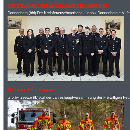
Kreisfeuerwehrtag 2027: Ausrichter steht fest
Dannenberg (hbi) Der Kreisfeuerwehrverband Lüchow-Dannenberg e.V. fei
MOD_JTCS_VIEW_ARTICLE_LINK
MOD_JTCS_VIEW_FULL_IMAGE
20 Jahre FF Lemgow
Großwitzeetze (lb) Auf der Jahreshauptversammlung der Freiwilligen Feuer