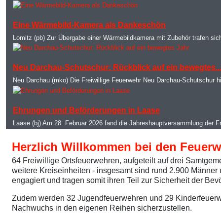
MOD_JTCS_VIEW_ARTICLE_LINK
MOD_JTCS_VIEW_FULL_IMAGE
Eine Wärmebild-Kamera als Dankeschön
Lomitz (pb) Zur Übergabe einer Wärmebildkamera mit Zubehör trafen sich
MOD_JTCS_VIEW_ARTICLE_LINK
MOD_JTCS_VIEW_FULL_IMAGE
Neu Darchau-Schutschur: Rückblick auf ein bewegtes..
Neu Darchau (mko) Die Freiwillige Feuerwehr Neu Darchau-Schutschur h
MOD_JTCS_VIEW_ARTICLE_LINK
MOD_JTCS_VIEW_FULL_IMAGE
Ehrungen und Beförderungen in Laase
Laase (bj) Am 28. Februar 2026 fand die Jahreshauptversammlung der F
Herzlich Willkommen bei den Feuer
64 Freiwillige Ortsfeuerwehren, aufgeteilt auf drei Samtg
weitere Kreiseinheiten - insgesamt sind rund 2.900 Männer
engagiert und tragen somit ihren Teil zur Sicherheit der Bev
Zudem werden 32 Jugendfeuerwehren und 29 Kinderfeuerw
Nachwuchs in den eigenen Reihen sicherzustellen.