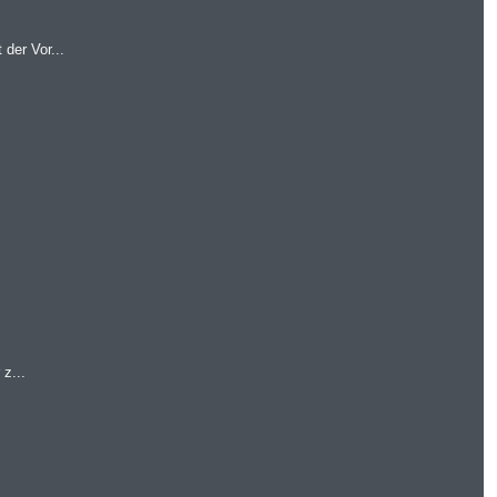
der Vor...
z...