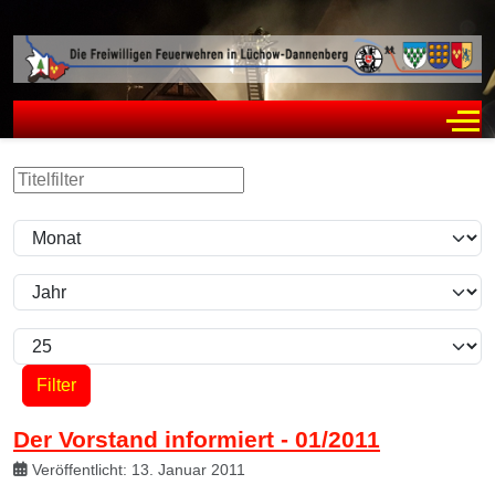
Off
Filter
Titelfilter
Monat
Jahr
Anzeige #
Filter
Der Vorstand informiert - 01/2011
Veröffentlicht: 13. Januar 2011