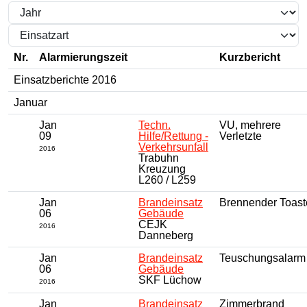
Nr.
Alarmierungszeit
Kurzbericht
Einsatzberichte 2016
Januar
Jan
Techn.
VU, mehrere
09
Hilfe/Rettung -
Verletzte
Verkehrsunfall
2016
Trabuhn
Kreuzung
L260 / L259
Jan
Brandeinsatz
Brennender Toast
06
Gebäude
CEJK
2016
Danneberg
Jan
Brandeinsatz
Teuschungsalarm
06
Gebäude
SKF Lüchow
2016
Jan
Brandeinsatz
Zimmerbrand