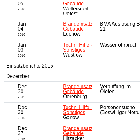
05
Gebäude
Woltersdorf
2016
Uefest
Jan
Brandeinsatz
BMA Auslösung 
04
Gebäude
21
Lüchow
2016
Jan
Techn. Hilfe -
Wasserrohrbruch
03
Sonstiges
Wustrow
2016
Einsatzberichte 2015
Dezember
Dec
Brandeinsatz
Verpuffung im
30
Gebäude
Ölofen
Oerenburg
2015
Dec
Techn. Hilfe -
Personensuche
30
Sonstiges
(Böswilliger Notru
Gartow
2015
Dec
Brandeinsatz
27
Gebäude
Hitzacker
2015