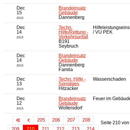
Dec
Brandeinsatz
15
Gebäude
Dannenberg
2015
Dec
Techn.
Hilfeleistungseins
14
Hilfe/Rettung -
/ VU PEK
Verkehrsunfall
2015
B191
Seybruch
Dec
Brandeinsatz
14
Gebäude
Dannenberg
2015
Famila
Dec
Techn. Hilfe -
Wasserschaden
13
Sonstiges
Hitzacker
2015
Dec
Brandeinsatz
Feuer im Gebäud
12
Gebäude
Woltersdorf
2015
205
206
207
208
Seite 210 von
209
210
211
212
213
214