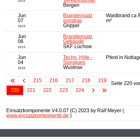
Verkehrsunfall
2015
Bergen
Jun
Brandeinsatz
Waldbrand ca 
07
sonstige
m²
Grippel
2015
Jun
Brandeinsatz
06
Gebäude
SKF Lüchow
2015
Jun
Techn. Hilfe -
Pferd in Notlag
04
Sonstiges
Wustrow
2015
215
216
217
218
219
Seite 220 vo
220
221
222
223
224
Einsatzkomponente V4.0.07 (C) 2023 by Ralf Meyer (
www.einsatzkomponente.de
)