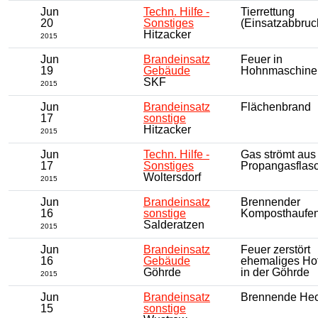
Jun
Techn. Hilfe -
Tierrettung
20
Sonstiges
(Einsatzabbruc
Hitzacker
2015
Jun
Brandeinsatz
Feuer in
19
Gebäude
Hohnmaschine
SKF
2015
Jun
Brandeinsatz
Flächenbrand
17
sonstige
Hitzacker
2015
Jun
Techn. Hilfe -
Gas strömt aus
17
Sonstiges
Propangasflas
Woltersdorf
2015
Jun
Brandeinsatz
Brennender
16
sonstige
Komposthaufe
Salderatzen
2015
Jun
Brandeinsatz
Feuer zerstört
16
Gebäude
ehemaliges Ho
Göhrde
in der Göhrde
2015
Jun
Brandeinsatz
Brennende He
15
sonstige