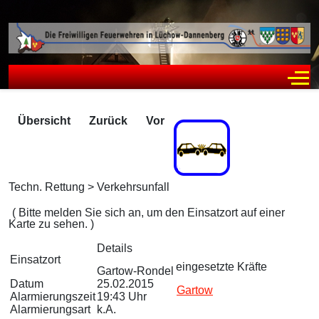
Off
Übersicht
Zurück
Vor
Techn. Rettung > Verkehrsunfall
Zugriffe 2591
( Bitte melden Sie sich an, um den Einsatzort auf einer
Karte zu sehen. )
Details
Einsatzort
eingesetzte Kräfte
Gartow-Rondel
Datum
25.02.2015
Gartow
Alarmierungszeit
19:43 Uhr
Alarmierungsart
k.A.