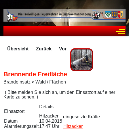
Off
Übersicht
Zurück
Vor
Brennende Freifläche
Brandeinsatz > Wald / Flächen
Zugriffe 2243
( Bitte melden Sie sich an, um den Einsatzort auf einer
Karte zu sehen. )
Details
Einsatzort
Hitzacker
eingesetzte Kräfte
Datum
10.04.2015
Alarmierungszeit
17:47 Uhr
Hitzacker