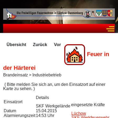
Off
Übersicht
Zurück
Vor
Feuer in
der Härterei
Brandeinsatz > Industriebetrieb
Zugriffe 2400
( Bitte melden Sie sich an, um den Einsatzort auf einer
Karte zu sehen. )
Details
Einsatzort
eingesetzte Kräfte
SKF Werkgelände
Datum
15.04.2015
Lüchow
Alarmierungszeit
14:53 Uhr
SKF Werkfeuerwehr