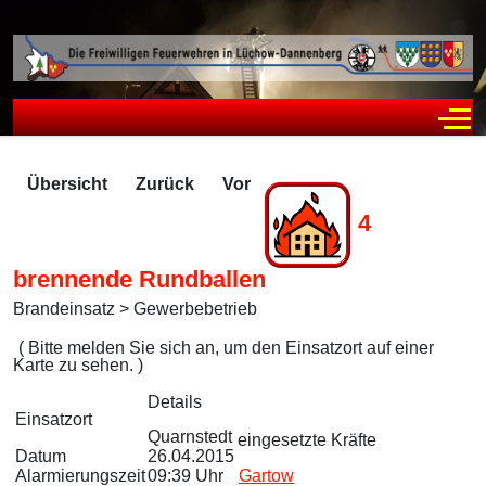
Off
Übersicht
Zurück
Vor
4
brennende Rundballen
Brandeinsatz > Gewerbebetrieb
Zugriffe 2195
( Bitte melden Sie sich an, um den Einsatzort auf einer
Karte zu sehen. )
Details
Einsatzort
Quarnstedt
eingesetzte Kräfte
Datum
26.04.2015
Alarmierungszeit
09:39 Uhr
Gartow