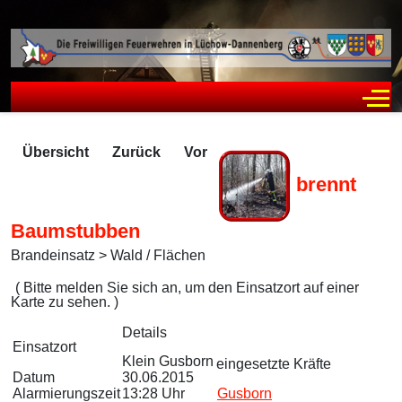
Off
Übersicht
Zurück
Vor
brennt
Baumstubben
Brandeinsatz > Wald / Flächen
Zugriffe 2105
( Bitte melden Sie sich an, um den Einsatzort auf einer
Karte zu sehen. )
Details
Einsatzort
Klein Gusborn
eingesetzte Kräfte
Datum
30.06.2015
Alarmierungszeit
13:28 Uhr
Gusborn