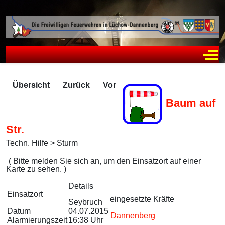
Off
Übersicht
Zurück
Vor
Baum auf
Str.
Techn. Hilfe > Sturm
Zugriffe 1723
( Bitte melden Sie sich an, um den Einsatzort auf einer
Karte zu sehen. )
Details
Einsatzort
eingesetzte Kräfte
Seybruch
Datum
04.07.2015
Dannenberg
Alarmierungszeit
16:38 Uhr