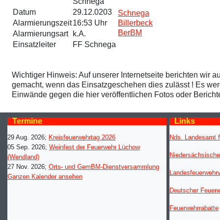
Schnega
Datum
29.12.0203
Schnega
Alarmierungszeit
16:53 Uhr
Billerbeck
BerBM
Alarmierungsart
k.A.
Einsatzleiter
FF Schnega
Wichtiger Hinweis: Auf unserer Internetseite berichten wir a
gemacht, wenn das Einsatzgeschehen dies zulässt ! Es werden
Einwände gegen die hier veröffentlichen Fotos oder Berich
Termine
Links
29 Aug. 2026
;
Kreisfeuerwehrtag 2026
Nds. Landesamt f
05 Sep. 2026
;
Weinfest der Feuerwehr Lüchow
Niedersächsische
(Wendland)
27 Nov. 2026
;
Orts- und GemBM-Dienstversammlung
Landesfeuerwehr
Ganzen Kalender ansehen
Deutscher Feuer
Feuerwehrrabatte