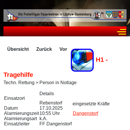
Off
Übersicht
Zurück
Vor
H1 -
Tragehilfe
Techn. Rettung > Person in Notlage
Zugriffe 529
Details
Einsatzort
Rebenstorf
eingesetzte Kräfte
Datum
17.10.2025
Alarmierungszeit
10:55 Uhr
Dangenstorf
Alarmierungsart
k.A.
Einsatzleiter
FF Dangenstorf