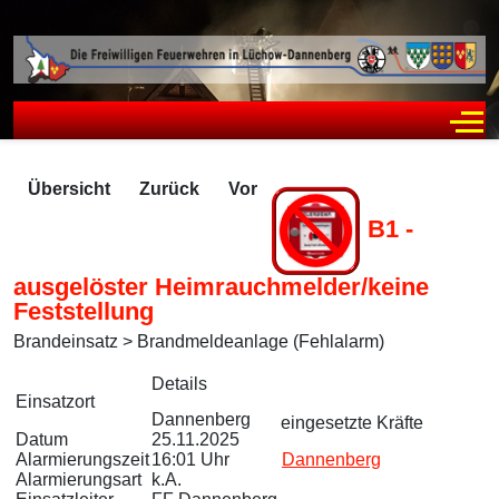
Off
Übersicht
Zurück
Vor
B1 -
ausgelöster Heimrauchmelder/keine
Feststellung
Brandeinsatz > Brandmeldeanlage (Fehlalarm)
Zugriffe 417
Details
Einsatzort
Dannenberg
eingesetzte Kräfte
Datum
25.11.2025
Alarmierungszeit
16:01 Uhr
Dannenberg
Alarmierungsart
k.A.