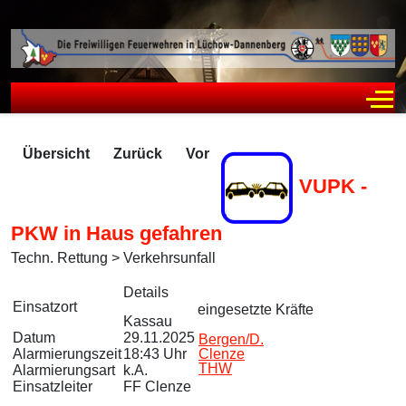
Off
Übersicht
Zurück
Vor
VUPK -
PKW in Haus gefahren
Techn. Rettung > Verkehrsunfall
Zugriffe 563
Details
Einsatzort
eingesetzte Kräfte
Kassau
Datum
29.11.2025
Bergen/D.
Alarmierungszeit
18:43 Uhr
Clenze
THW
Alarmierungsart
k.A.
Einsatzleiter
FF Clenze