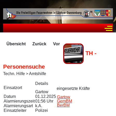
Off
Übersicht
Zurück
Vor
TH -
Personensuche
Techn. Hilfe > Amtshilfe
Zugriffe 455
Details
Einsatzort
eingesetzte Kräfte
Gartow
Datum
01.12.2025
Gartow
Alarmierungszeit
01:56 Uhr
GemBM
BerBM
Alarmierungsart
k.A.
Einsatzleiter
Polizei