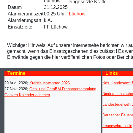
Lüchow
eingesetzte Kräfte
Datum
31.12.2025
Alarmierungszeit
00:25 Uhr
Lüchow
Alarmierungsart
k.A.
Einsatzleiter
FF Lüchow
Wichtiger Hinweis: Auf unserer Internetseite berichten wir a
gemacht, wenn das Einsatzgeschehen dies zulässt ! Es werden
Einwände gegen die hier veröffentlichen Fotos oder Berich
Termine
Links
29 Aug. 2026
;
Kreisfeuerwehrtag 2026
Nds. Landesamt f
27 Nov. 2026
;
Orts- und GemBM-Dienstversammlung
Niedersächsische
Ganzen Kalender ansehen
Landesfeuerwehr
Deutscher Feuer
Feuerwehrrabatte