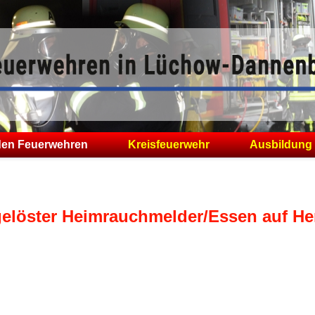
den Feuerwehren
Kreisfeuerwehr
Ausbildung
gelöster Heimrauchmelder/Essen auf He