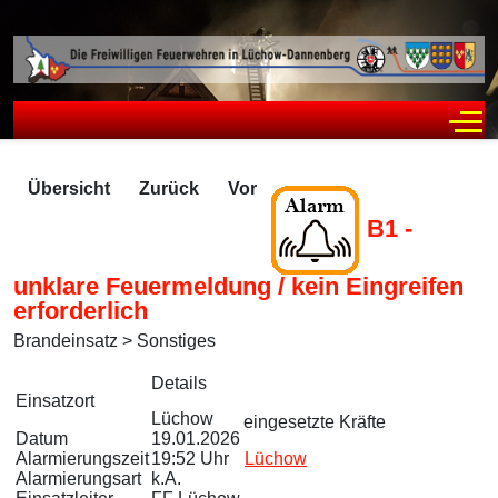
Off
Übersicht
Zurück
Vor
B1 -
unklare Feuermeldung / kein Eingreifen
erforderlich
Brandeinsatz > Sonstiges
Zugriffe 264
Details
Einsatzort
Lüchow
eingesetzte Kräfte
Datum
19.01.2026
Alarmierungszeit
19:52 Uhr
Lüchow
Alarmierungsart
k.A.