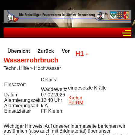
Off
Übersicht
Zurück
Vor
H1 -
Wasserrohrbruch
Techn. Hilfe > Hochwasser
Zugriffe 262
Details
Einsatzort
eingesetzte Kräfte
Waddeweitz
Datum
07.02.2026
Kiefen
Alarmierungszeit
12:40 Uhr
BerBM
Alarmierungsart
k.A.
Einsatzleiter
FF Kiefen
Wichtiger Hinweis: Auf unserer Internetseite berichten wir
ausführlich (also auch mit Bildmaterial) über unser