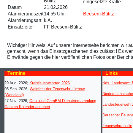
Bülitz
eingesetzte Kräfte
Datum
21.02.2026
Alarmierungszeit
14:55 Uhr
Beesem-Bülitz
Alarmierungsart
k.A.
Einsatzleiter
FF Beesem-Bülitz
Wichtiger Hinweis: Auf unserer Internetseite berichten wir a
gemacht, wenn das Einsatzgeschehen dies zulässt ! Es werden
Einwände gegen die hier veröffentlichen Fotos oder Berich
Termine
Links
29 Aug. 2026
;
Kreisfeuerwehrtag 2026
Nds. Landesamt f
05 Sep. 2026
;
Weinfest der Feuerwehr Lüchow
Niedersächsische
(Wendland)
27 Nov. 2026
;
Orts- und GemBM-Dienstversammlung
Landesfeuerwehr
Ganzen Kalender ansehen
Deutscher Feuer
Feuerwehrrabatte