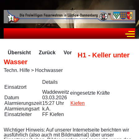
Off
Übersicht
Zurück
Vor
H1 - Keller unter
Wasser
Techn. Hilfe > Hochwasser
Zugriffe 185
Details
Einsatzort
Waddeweitz
eingesetzte Kräfte
Datum
03.03.2026
Alarmierungszeit
15:27 Uhr
Kiefen
Alarmierungsart
k.A.
Einsatzleiter
FF Kiefen
Wichtiger Hinweis: Auf unserer Internetseite berichten wir
ausführlich (also auch mit Bildmaterial) über unser