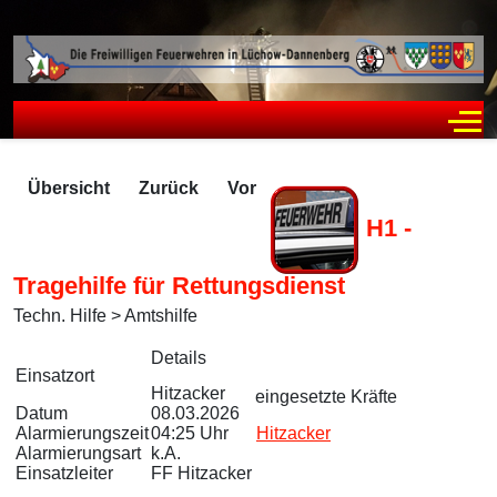
Off
Übersicht
Zurück
Vor
H1 -
Tragehilfe für Rettungsdienst
Techn. Hilfe > Amtshilfe
Zugriffe 237
Details
Einsatzort
Hitzacker
eingesetzte Kräfte
Datum
08.03.2026
Alarmierungszeit
04:25 Uhr
Hitzacker
Alarmierungsart
k.A.
Einsatzleiter
FF Hitzacker