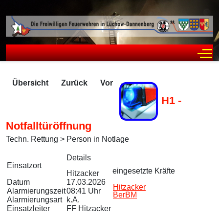
Off
Übersicht
Zurück
Vor
H1 -
Notfalltüröffnung
Techn. Rettung > Person in Notlage
Zugriffe 146
Details
Einsatzort
eingesetzte Kräfte
Hitzacker
Datum
17.03.2026
Hitzacker
Alarmierungszeit
08:41 Uhr
BerBM
Alarmierungsart
k.A.
Einsatzleiter
FF Hitzacker