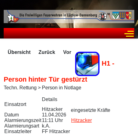
Off
Übersicht
Zurück
Vor
H1 -
Person hinter Tür gestürzt
Techn. Rettung > Person in Notlage
Zugriffe 85
Details
Einsatzort
Hitzacker
eingesetzte Kräfte
Datum
11.04.2026
Alarmierungszeit
11:11 Uhr
Hitzacker
Alarmierungsart
k.A.
Einsatzleiter
FF Hitzacker